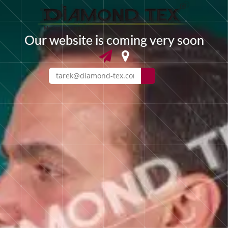
O
u
r
w
e
b
s
i
t
e
i
s
c
o
m
i
n
g
v
e
r
y
s
o
o
n